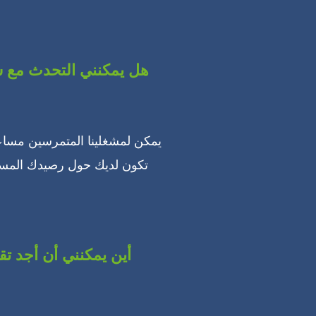
هل يمكنني التحدث مع 
يمكن لمشغلينا المتمرسين مساع
تكون لديك حول رصيدك المستح
أين يمكنني أن أجد تق