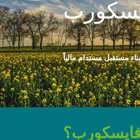
اء مستقبل مستدام مالياً
فايسكورب؟