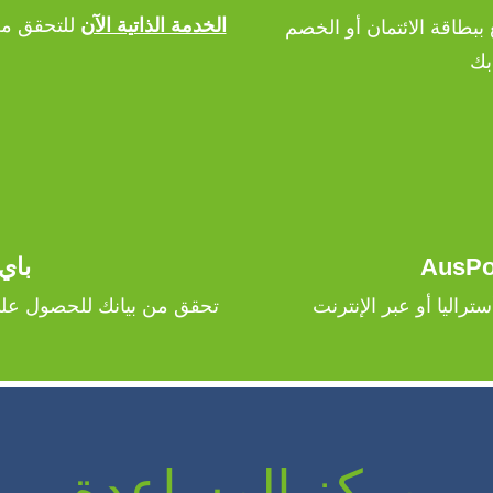
الخدمة الذاتية الآن
للتحقق من
1300663060 للدفع ببطاقة الائتمان أو الخصم
بك
AusPo
باي
راليا أو عبر الإنترنت
تحقق من بيانك للحصول عل