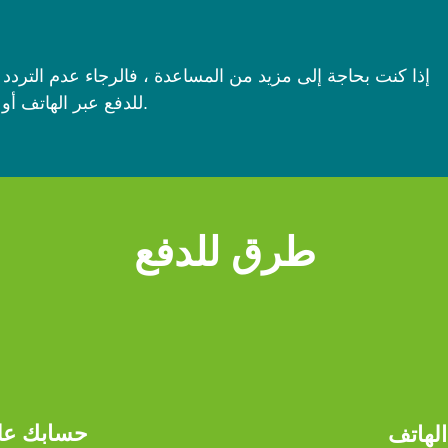
للدفع عبر الهاتف أو التحدث إلى أحد موظفينا الودودين.
طرق للدفع
حسابك على
لهاتف