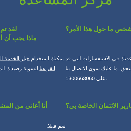
مركز المساعدة
شخص ما حول هذا الأمر؟
لقد تم
Recoveryiescorp. ماذا يجب
دتك في الاستفسارات التي قد
يمكنك استخدام
خيار الخدمة الذ
ق. ما عليك سوى الاتصال بنا
لتسوية رصيدك المستحق في خمسة دقائق أو أقل.
انقر هنا
على 1300663060.
ارير الائتمان الخاصة بي؟
أنا أعاني من الم
نعم فعلا.