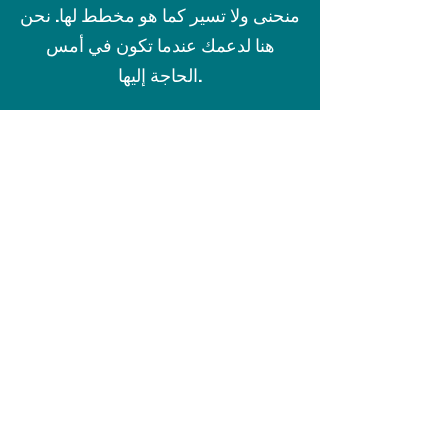
منحنى ولا تسير كما هو مخطط لها. نحن
هنا لدعمك عندما تكون في أمس
الحاجة إليها.
عملية المشقة
تدرك Recoveriescorp أنه في بعض
الأحيان قد يواجه الأشخاص في الحياة
تغيرات غير متوقعة في ظروفهم ونهجنا
هو معاملة العملاء بلطف واحترام في
جميع الأوقات. كجزء من مهمتنا المتمثلة
في "مساعدة مجتمعاتنا على بناء
مستقبل مستدام ماليًا" ، تلتزم شركة
Recoveryiescorp بدعم العملاء الذين
يعانون من صعوبات حقيقية من خلال
مجموعة متنوعة من الخيارات التي