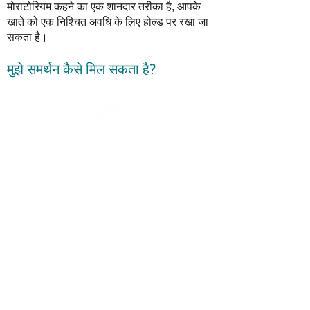
मोराटोरियम कहने का एक शानदार तरीका है, आपके
खाते को एक निश्चित अवधि के लिए होल्ड पर रखा जा
सकता है।
मुझे समर्थन कैसे मिल सकता है?
1300 393 416
. पर हमारी अनुभवी कस्टमर
केयर टीम के सदस्य से बात करें
वे आपको प्रक्रिया के माध्यम से कदम दर कदम
आगे बढ़ाएंगे, ताकि आप जान सकें कि वास्तव में क्या
उम्मीद है
आपकी स्थिति की स्पष्ट तस्वीर प्राप्त करने में
हमारी सहायता करने के लिए आपको अतिरिक्त
जानकारी प्रदान करने की आवश्यकता हो सकती है,
ताकि हम आपकी सहायता करने का सर्वोत्तम तरीका
निकाल सकें