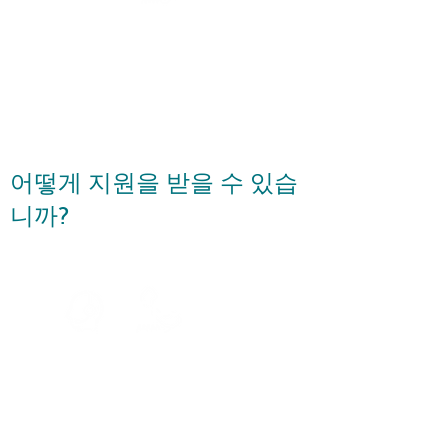
Are you a financial counsellor
or a consumer advocate?
Request a
Callback
어떻게 지원을 받을 수 있습
니까?
Speak to
an Agent
Speak with u
s via
Telephone