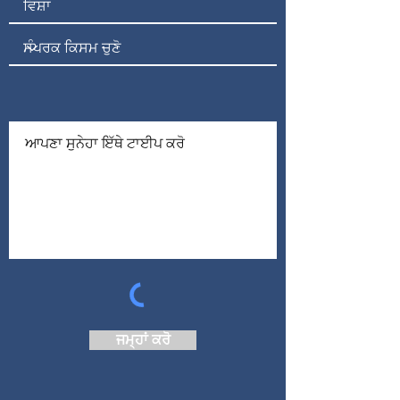
ਜਮ੍ਹਾਂ ਕਰੋ